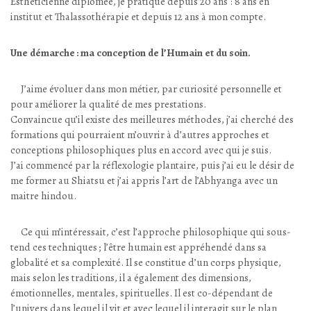
Esthéticienne diplômée, je pratique depuis 20 ans : 8 ans en
institut et Thalassothérapie et depuis 12 ans à mon compte.
Une démarche : ma conception de l’Humain et du soin.
J’aime évoluer dans mon métier, par curiosité personnelle et
pour améliorer la qualité de mes prestations.
Convaincue qu’il existe des meilleures méthodes, j’ai cherché des
formations qui pourraient m’ouvrir à d’autres approches et
conceptions philosophiques plus en accord avec qui je suis.
J’ai commencé par la réflexologie plantaire, puis j’ai eu le désir de
me former au Shiatsu et j’ai appris l’art de l’Abhyanga avec un
maitre hindou.
Ce qui m’intéressait, c’est l’approche philosophique qui sous-
tend ces techniques ; l’être humain est appréhendé dans sa
globalité et sa complexité. Il se constitue d’un corps physique,
mais selon les traditions, il a également des dimensions,
émotionnelles, mentales, spirituelles. Il est co-dépendant de
l’univers dans lequel il vit et avec lequel il interagit sur le plan